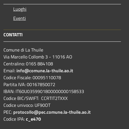
Luoghi
Eventi
CONTATTI
Comune di La Thuile
Via Marcello Collomb 3 - 11016 AO
Centralino: 0165 884108
Email:
info@comune.la-thuile.ao.it
Codice Fiscale: 00095110078
Partita IVA: 00167850072
IBAN: IT60U0359901800000000158533
Codice BIC/SWIFT: CCRTIT2TXXX
Codice univoco: UF90OT
PEC:
protocollo@pec.comune.la-thuile.ao.it
Codice IPA:
c_e470