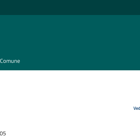
il Comune
Ved
:05