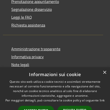
Prenotazione appuntamento
Segnalazione disservizio
Leggi le FAQ
Richiesta assistenza
Amministrazione trasparente
Informativa privacy
Note legali
×
Dichiarazione di accessibilità
Informazioni sui cookie
Questo sito web utilizza cookie tecnici e assimilati strettamente
necessari al corretto funzionamento e alla navigazione del sito,
nonché un cookie tecnico analitico al solo fine di elaborare
informazioni statistiche, aggregate e anonime.
RSS
Copyright © 2026 • Comune di
Per maggiori dettagli, può consultare la cookie policy al seguente
link
Accessibilità
La Thuile • Powered by
Privacy
Municipium
Accesso
•