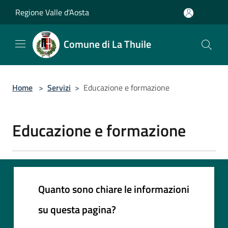
Salta al contenuto principale
Regione Valle d'Aosta
Comune di La Thuile
Home
>
Servizi
>
Educazione e formazione
Educazione e formazione
Quanto sono chiare le informazioni
su questa pagina?