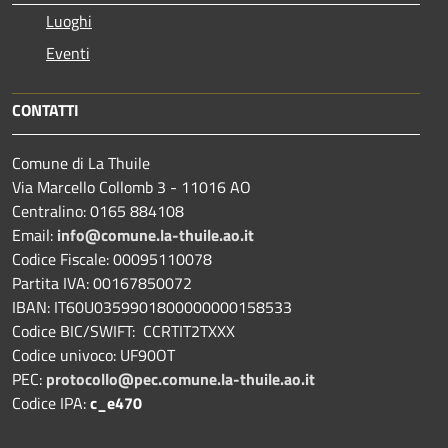
Luoghi
Eventi
CONTATTI
Comune di La Thuile
Via Marcello Collomb 3 - 11016 AO
Centralino: 0165 884108
Email:
info@comune.la-thuile.ao.it
Codice Fiscale: 00095110078
Partita IVA: 00167850072
IBAN: IT60U0359901800000000158533
Codice BIC/SWIFT: CCRTIT2TXXX
Codice univoco: UF90OT
PEC:
protocollo@pec.comune.la-thuile.ao.it
Codice IPA:
c_e470