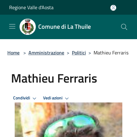
Salta al contenuto principale
Regione Valle d'Aosta
Comune di La Thuile
Home
>
Amministrazione
>
Politici
>
Mathieu Ferraris
Mathieu Ferraris
Condividi
Vedi azioni