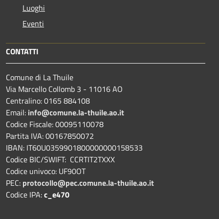
Luoghi
Eventi
CONTATTI
Comune di La Thuile
Via Marcello Collomb 3 - 11016 AO
Centralino: 0165 884108
Email:
info@comune.la-thuile.ao.it
Codice Fiscale: 00095110078
Partita IVA: 00167850072
IBAN: IT60U0359901800000000158533
Codice BIC/SWIFT: CCRTIT2TXXX
Codice univoco: UF90OT
PEC:
protocollo@pec.comune.la-thuile.ao.it
Codice IPA:
c_e470