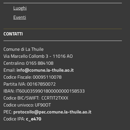
Luoghi
Eventi
CONTATTI
Comune di La Thuile
Via Marcello Collomb 3 - 11016 AO
Centralino: 0165 884108
Email:
info@comune.la-thuile.ao.it
Codice Fiscale: 00095110078
Partita IVA: 00167850072
IBAN: IT60U0359901800000000158533
Codice BIC/SWIFT: CCRTIT2TXXX
Codice univoco: UF90OT
PEC:
protocollo@pec.comune.la-thuile.ao.it
Codice IPA:
c_e470