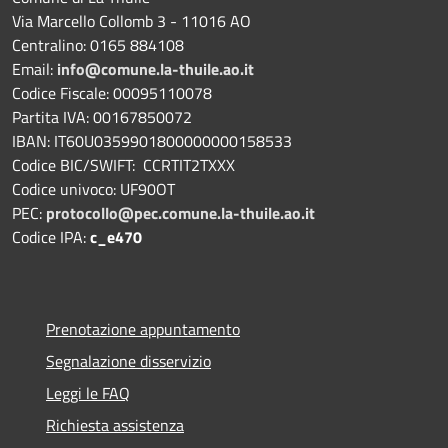
Via Marcello Collomb 3 - 11016 AO
Centralino: 0165 884108
Email:
info@comune.la-thuile.ao.it
Codice Fiscale: 00095110078
Partita IVA: 00167850072
IBAN: IT60U0359901800000000158533
Codice BIC/SWIFT: CCRTIT2TXXX
Codice univoco: UF90OT
PEC:
protocollo@pec.comune.la-thuile.ao.it
Codice IPA:
c_e470
Prenotazione appuntamento
Segnalazione disservizio
Leggi le FAQ
Richiesta assistenza